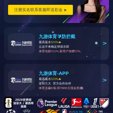
售后服务
在线留言
产品中心
公司主要产品有自卸垃圾车、压缩垃圾车、吸污车、吸粪车等
环卫类专用汽车，洒水车、清障车等专用汽车，半挂车、厢式
运输车、尾板升降厢式运输车等车型产品。
澳彩
LGY5081TQZEP广燕牌清障车
LGY5073ZYS压缩式垃圾车
LGY5081GXWLH吸污车