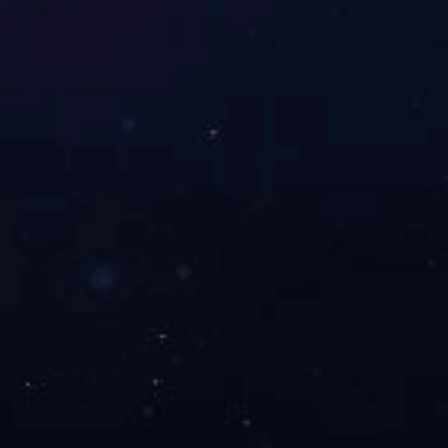
2020
02
19
宝马终身免费事故救援服务启示
汽车市场竞争的日益激烈，使得厂家之间的竞争从售前、售中
直接转向了更加庞大的售后市场中。伴随中国汽车后市场日益
呈现出前所未有的活力与巨大潜力，各大厂商也逐步将重点放
在客户个性化需求和优化客户体验方面，这其中就包含汽车救
援服务。
地址：
辽宁省铁岭专用车生产基地平安大街15号
客服热线：
400-0242279
客服邮箱：
2274122941@qq.com