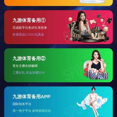
如果未来有一家公司完成了对电动车的颠覆，那么它的创新很
可能来自最核心的部件——电池，当前被广泛采用的锂电池，
其技术在10年来一直停滞不前。如果一辆电动车3分钟就能充
满电还能带你狂奔数百公里，那它一定会改写交通工具发展
史。
2020
07
22
澳彩(中国)十年发展路线图确定
记者日前从国家制造强国建设战略咨询委员会获悉，澳彩(中
国)产业未来十年发展路线图已经绘就。记者独家获得了《中
国制造2025》重点领域技术路线图中关于澳彩(中国)部分的详
细内容。文件显示，到2025年，中国澳彩(中国)年销量将达到
汽车市场需求总量的20%，自主澳彩(中国)市场份额达到80%
以上，为了实现这个目标，国家层面将形成产业间联动的澳彩
(中国)自主创新发展规划，并推出持续可行的澳彩(中国)财税
鼓励政策等。