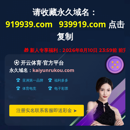
网站首页
广燕简介
产品中心
资质荣誉
新闻中心
技术资料
售后服务
澳彩(中国)

网站首页
广燕简介
产品中心
资质荣誉
新闻中心
技术资料
售后服务
澳彩(中国)

